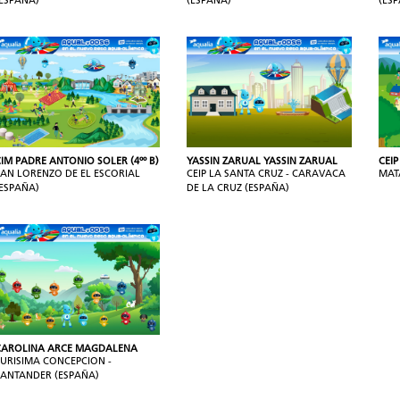
(ESPAÑA)
(ESPAÑA)
(ES
IM PADRE ANTONIO SOLER (4ºº B)
YASSIN ZARUAL YASSIN ZARUAL
CEIP
SAN LORENZO DE EL ESCORIAL
CEIP LA SANTA CRUZ - CARAVACA
MAT
(ESPAÑA)
DE LA CRUZ (ESPAÑA)
CAROLINA ARCE MAGDALENA
PURISIMA CONCEPCION -
SANTANDER (ESPAÑA)