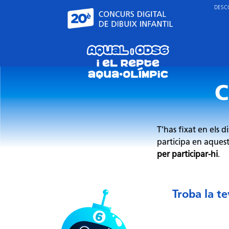
DESC
C
T'has fixat en els d
participa en aques
per participar-hi
.
Troba la te