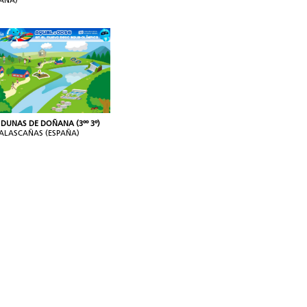
PAÑA)
 DUNAS DE DOÑANA (3ºº 3º)
ALASCAÑAS (ESPAÑA)