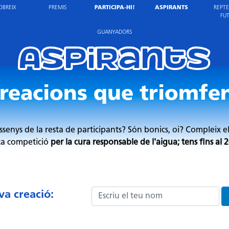
OBREIX
PREMIS
PARTICIPA-HI!
ASPIRANTS
REPTE
FU
GUANYADORS
Aspirants
reacions que triomfe
issenys de la resta de participants? Són bonics, oi? Compleix e
ta competició
per la cura responsable de l'aigua; tens fins al
va creació: