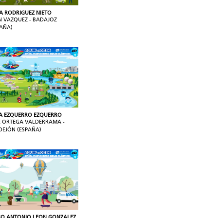
IA RODRIGUEZ NIETO
N VAZQUEZ - BADAJOZ
PAÑA)
A EZQUERRO EZQUERRO
É ORTEGA VALDERRAMA -
DEJÓN (ESPAÑA)
GO ANTONIO LEON GONZALEZ