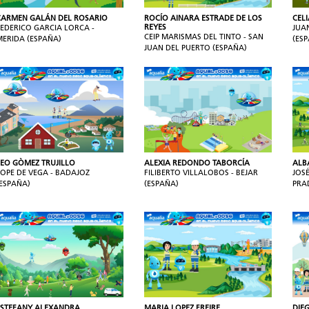
CARMEN GALÁN DEL ROSARIO
ROCÍO AINARA ESTRADE DE LOS
CEL
REYES
FEDERICO GARCIA LORCA -
JUA
CEIP MARISMAS DEL TINTO - SAN
MERIDA (ESPAÑA)
(ES
JUAN DEL PUERTO (ESPAÑA)
LEO GÒMEZ TRUJILLO
ALEXIA REDONDO TABORCÍA
ALB
LOPE DE VEGA - BADAJOZ
FILIBERTO VILLALOBOS - BEJAR
JOS
(ESPAÑA)
(ESPAÑA)
PRA
ESTEFANY ALEXANDRA
MARIA LOPEZ FREIRE
DIE