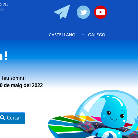
S DEL
TUR
-
CASTELLANO
GALEGO
n!
l teu somni i
 20 de maig del 2022
Cercar