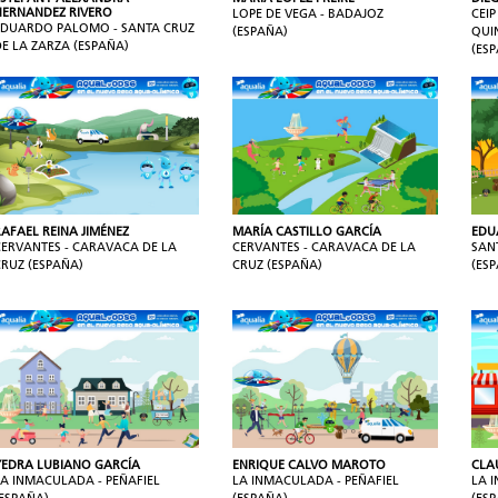
HERNANDEZ RIVERO
LOPE DE VEGA - BADAJOZ
CEI
EDUARDO PALOMO - SANTA CRUZ
(ESPAÑA)
QUI
DE LA ZARZA (ESPAÑA)
(ES
RAFAEL REINA JIMÉNEZ
MARÍA CASTILLO GARCÍA
EDU
CERVANTES - CARAVACA DE LA
CERVANTES - CARAVACA DE LA
SAN
CRUZ (ESPAÑA)
CRUZ (ESPAÑA)
(ES
YEDRA LUBIANO GARCÍA
ENRIQUE CALVO MAROTO
CLA
LA INMACULADA - PEÑAFIEL
LA INMACULADA - PEÑAFIEL
LA 