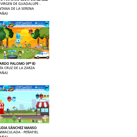
P VIRGEN DE GUADALUPE -
NTANA DE LA SERENA
PAÑA)
ARDO PALOMO (4ºº B)
TA CRUZ DE LA ZARZA
PAÑA)
UDIA SÁNCHEZ MANSO
INMACULADA - PEÑAFIEL