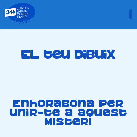
El teu dibuix
Enhorabona per
unir-te a aquest
misteri