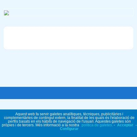
Aquest web fa servir galetes analítiques, tècniques, publicitàries i
complementàries de contingut extern, la finalitat de les quals és l'elaboració de
perfils basats en els hàbits de navegació de l'usuari. Aquestes galetes són
pròpies i de tercers. Més informació a la nostra
política de galetes.
-
Acceptar
-
Configurar